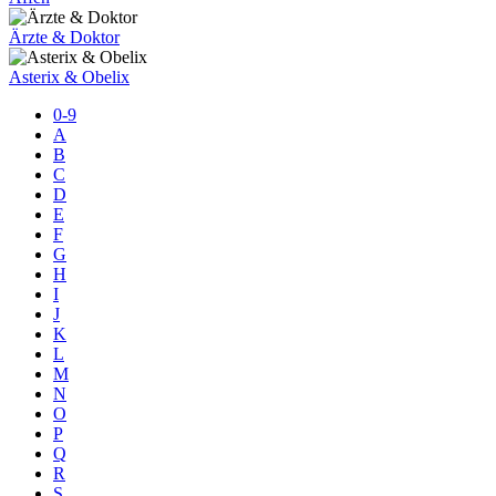
Ärzte & Doktor
Asterix & Obelix
0-9
A
B
C
D
E
F
G
H
I
J
K
L
M
N
O
P
Q
R
S