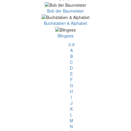
Bob der Baumeister
Buchstaben & Alphabet
Blingees
0-9
A
B
C
D
E
F
G
H
I
J
K
L
M
N