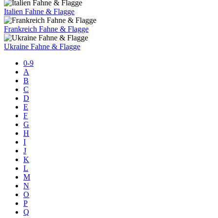
Italien Fahne & Flagge
Frankreich Fahne & Flagge
Ukraine Fahne & Flagge
0-9
A
B
C
D
E
F
G
H
I
J
K
L
M
N
O
P
Q