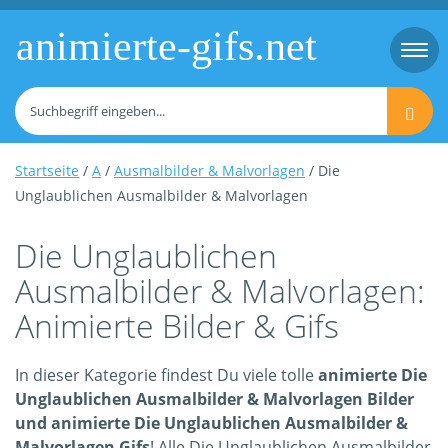
animierte-gifs.net
Togg
navi
Startseite
/
A
/
Ausmalbilder & Malvorlagen
/ Die
Unglaublichen Ausmalbilder & Malvorlagen
Die Unglaublichen
Ausmalbilder & Malvorlagen:
Animierte Bilder & Gifs
In dieser Kategorie findest Du viele tolle
animierte Die
Unglaublichen Ausmalbilder & Malvorlagen Bilder
und animierte Die Unglaublichen Ausmalbilder &
Malvorlagen Gifs
! Alle Die Unglaublichen Ausmalbilder