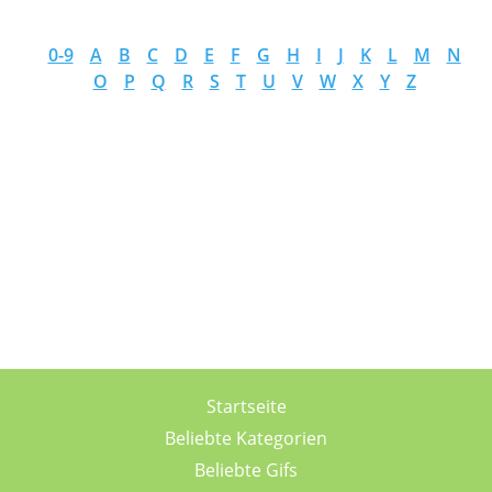
0-9
A
B
C
D
E
F
G
H
I
J
K
L
M
N
O
P
Q
R
S
T
U
V
W
X
Y
Z
Startseite
Beliebte Kategorien
Beliebte Gifs