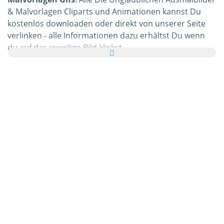
& Malvorlagen Cliparts und Animationen kannst Du
kostenlos downloaden oder direkt von unserer Seite
verlinken - alle Informationen dazu erhältst Du wenn
du auf das jeweilige Bild klickst.
Außerdem kannst Du alle Die Unglaublichen
Ausmalbilder & Malvorlagen Bilder komplett kostenlos
per Grußkarte an Freunde und Bekannte verschicken
und die E-Card noch mit einem netten Gruß versehen.
Alle animierten Die Unglaublichen Ausmalbilder &
Malvorlagen Gifs und Die Unglaublichen Ausmalbilder
& Malvorlagen Bilder die Du in dieser Kategorie
vorfindest sind 100% gratis & kostenlos verwendbar.
Im Gegenzug möchten wir Dich bitten uns von Deiner
Homepage oder Blog
zu empfehlen
! Mehr dazu
erfährst Du auch in der
Hilfe
.