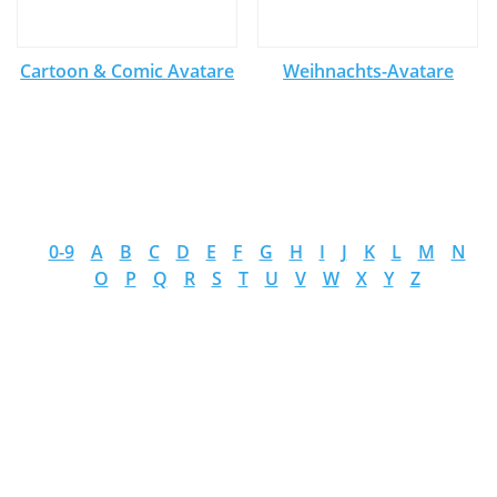
Cartoon & Comic Avatare
Weihnachts-Avatare
0-9
A
B
C
D
E
F
G
H
I
J
K
L
M
N
O
P
Q
R
S
T
U
V
W
X
Y
Z