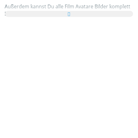
Außerdem kannst Du alle Film Avatare Bilder komplett
kostenlos per Grußkarte an Freunde und Bekannte
verschicken und die E-Card noch mit einem netten
Gruß versehen.
Alle animierten Film Avatare Gifs und Film Avatare
Bilder die Du in dieser Kategorie vorfindest sind 100%
gratis & kostenlos verwendbar. Im Gegenzug möchten
wir Dich bitten uns von Deiner Homepage oder Blog
zu
empfehlen
! Mehr dazu erfährst Du auch in der
Hilfe
.