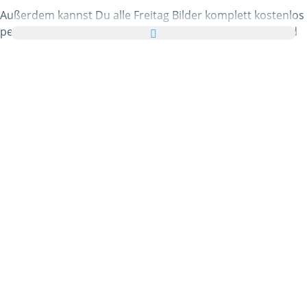
Außerdem kannst Du alle Freitag Bilder komplett kostenlos
per Grußkarte an Freunde und Bekannte verschicken und
die E-Card noch mit einem netten Gruß versehen.
Alle animierten Freitag Gifs und Freitag Bilder die Du in
dieser Kategorie vorfindest sind 100% gratis & kostenlos
verwendbar. Im Gegenzug möchten wir Dich bitten uns von
Deiner Homepage oder Blog
zu empfehlen
! Mehr dazu
erfährst Du auch in der
Hilfe
.