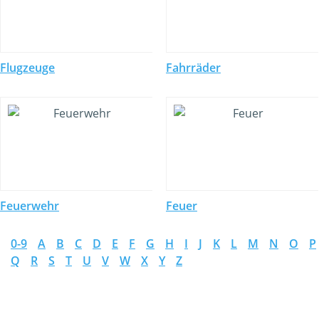
Flugzeuge
Fahrräder
Feuerwehr
Feuer
0-9
A
B
C
D
E
F
G
H
I
J
K
L
M
N
O
P
Q
R
S
T
U
V
W
X
Y
Z