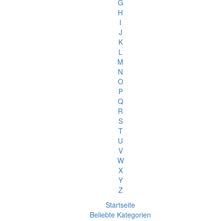
G
H
I
J
K
L
M
N
O
P
Q
R
S
T
U
V
W
X
Y
Z
Startseite
Beliebte Kategorien