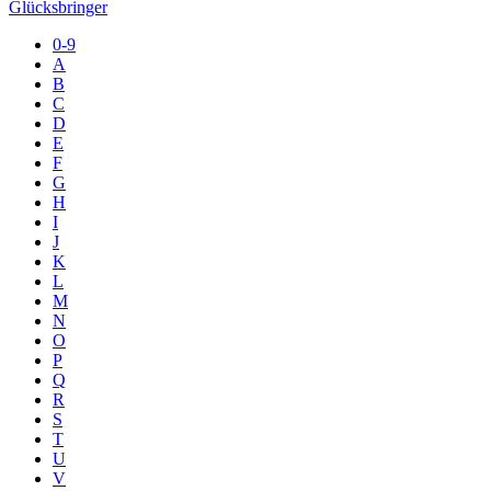
Glücksbringer
0-9
A
B
C
D
E
F
G
H
I
J
K
L
M
N
O
P
Q
R
S
T
U
V