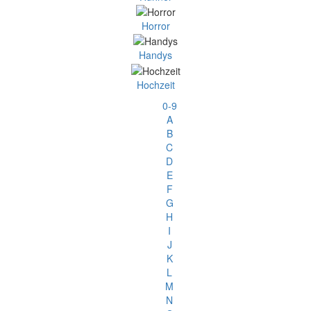
Horror
Handys
Hochzeit
0-9
A
B
C
D
E
F
G
H
I
J
K
L
M
N