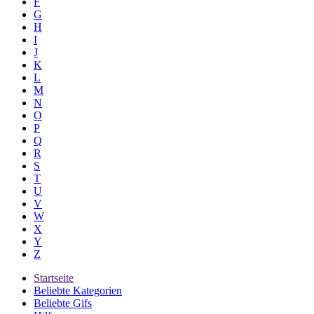
F
G
H
I
J
K
L
M
N
O
P
Q
R
S
T
U
V
W
X
Y
Z
Startseite
Beliebte Kategorien
Beliebte Gifs