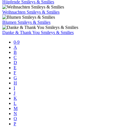
Hüpfende Smileys & Smilies
Weihnachten Smileys & Smilies
Blumen Smileys & Smilies
Danke & Thank You Smileys & Smilies
0-9
A
B
C
D
E
F
G
H
I
J
K
L
M
N
O
P