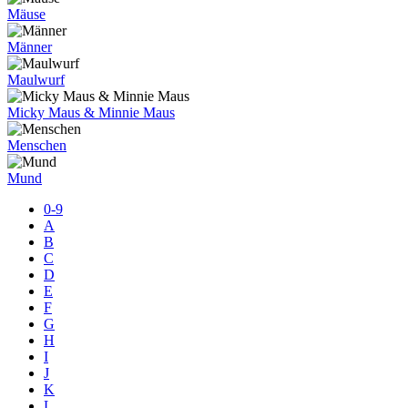
Mäuse
Männer
Maulwurf
Micky Maus & Minnie Maus
Menschen
Mund
0-9
A
B
C
D
E
F
G
H
I
J
K
L