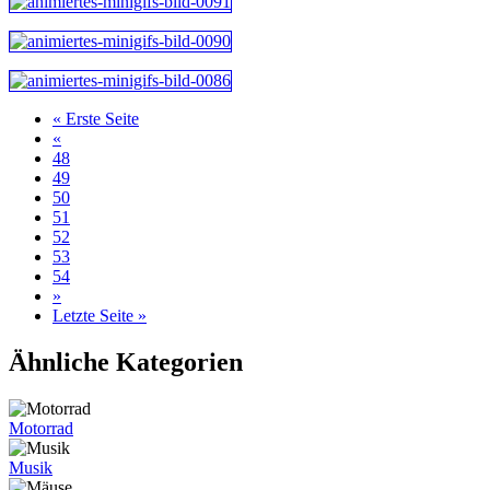
« Erste Seite
«
48
49
50
51
52
53
54
»
Letzte Seite »
Ähnliche Kategorien
Motorrad
Musik