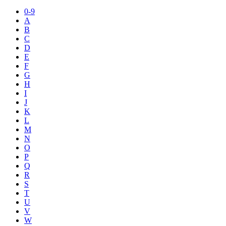
0-9
A
B
C
D
E
F
G
H
I
J
K
L
M
N
O
P
Q
R
S
T
U
V
W