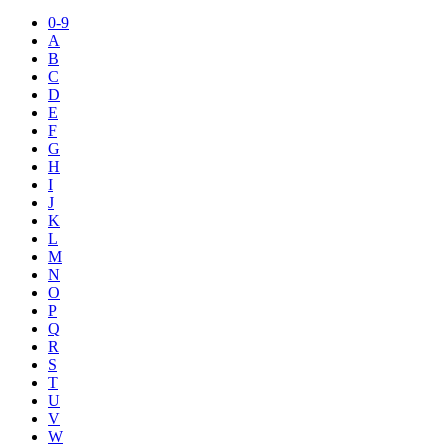
0-9
A
B
C
D
E
F
G
H
I
J
K
L
M
N
O
P
Q
R
S
T
U
V
W