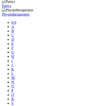
Partys
Physiotherapeuten
0-9
A
B
C
D
E
F
G
H
I
J
K
L
M
N
O
P
Q
R
S