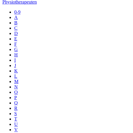
Physiotherapeuten
0-9
A
B
C
D
E
F
G
H
I
J
K
L
M
N
O
P
Q
R
S
T
U
V