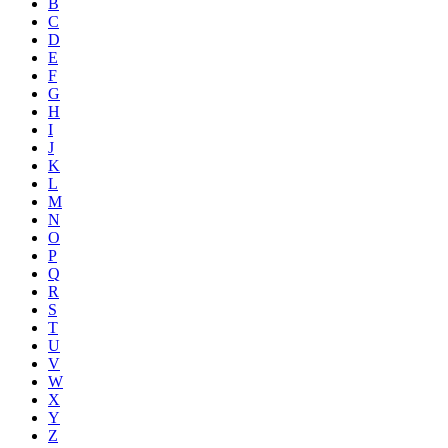
B
C
D
E
F
G
H
I
J
K
L
M
N
O
P
Q
R
S
T
U
V
W
X
Y
Z