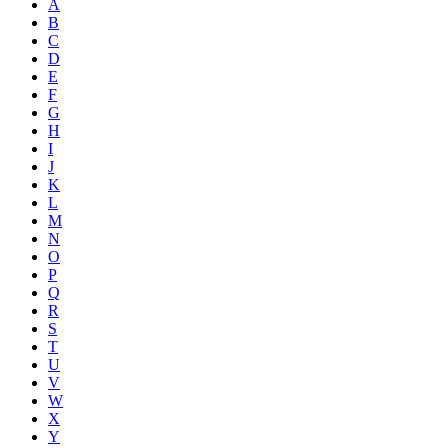
A
B
C
D
E
F
G
H
I
J
K
L
M
N
O
P
Q
R
S
T
U
V
W
X
Y