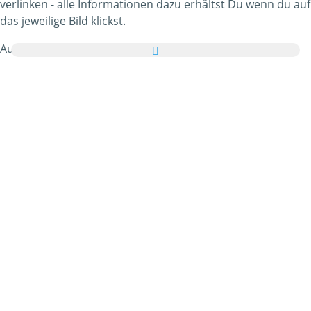
verlinken - alle Informationen dazu erhältst Du wenn du auf
das jeweilige Bild klickst.
Außerdem kannst Du alle Schneemänner Bilder komplett
kostenlos per Grußkarte an Freunde und Bekannte
verschicken und die E-Card noch mit einem netten Gruß
versehen.
Alle animierten Schneemänner Gifs und Schneemänner
Bilder die Du in dieser Kategorie vorfindest sind 100%
gratis & kostenlos verwendbar. Im Gegenzug möchten wir
Dich bitten uns von Deiner Homepage oder Blog
zu
empfehlen
! Mehr dazu erfährst Du auch in der
Hilfe
.