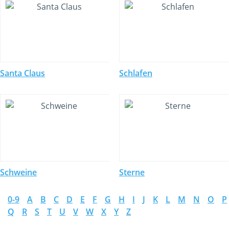
Santa Claus
Schlafen
Schweine
Sterne
0-9
A
B
C
D
E
F
G
H
I
J
K
L
M
N
O
P
Q
R
S
T
U
V
W
X
Y
Z