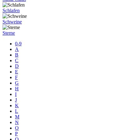
Schlafen
Schweine
Sterne
0-9
A
B
C
D
E
F
G
H
I
J
K
L
M
N
O
P
Q