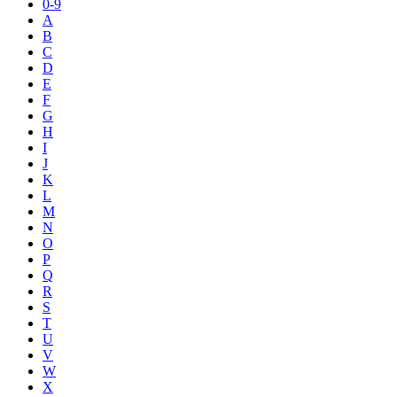
0-9
A
B
C
D
E
F
G
H
I
J
K
L
M
N
O
P
Q
R
S
T
U
V
W
X