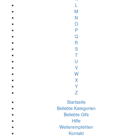
L
M
N
O
P
Q
R
S
T
U
V
W
X
Y
Z
Startseite
Beliebte Kategorien
Beliebte Gifs
Hilfe
Weiterempfehlen
Kontakt