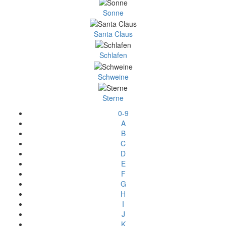
Sonne
Santa Claus
Schlafen
Schweine
Sterne
0-9
A
B
C
D
E
F
G
H
I
J
K