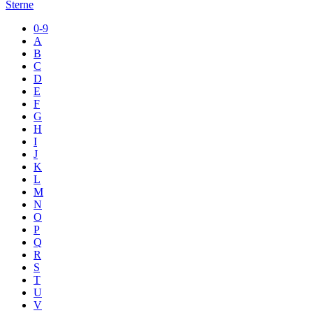
Sterne
0-9
A
B
C
D
E
F
G
H
I
J
K
L
M
N
O
P
Q
R
S
T
U
V