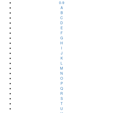
0-9
A
B
C
D
E
F
G
H
I
J
K
L
M
N
O
P
Q
R
S
T
U