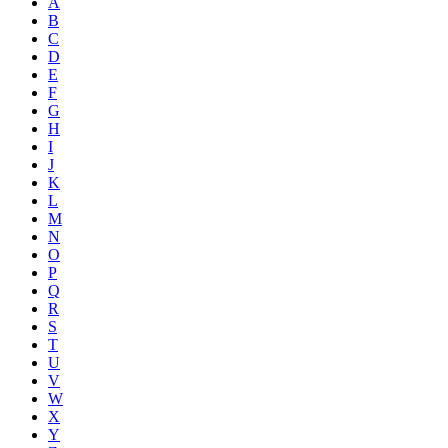
A
B
C
D
E
F
G
H
I
J
K
L
M
N
O
P
Q
R
S
T
U
V
W
X
Y