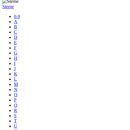
Sterne
0-9
A
B
C
D
E
F
G
H
I
J
K
L
M
N
O
P
Q
R
S
T
U