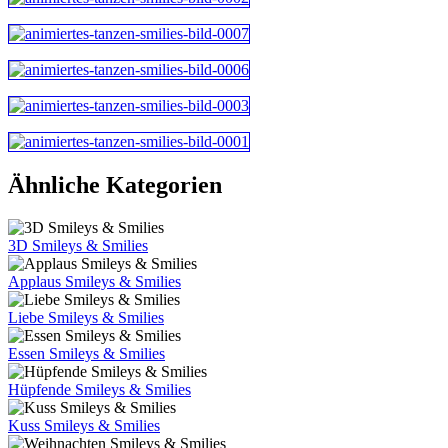
Ähnliche Kategorien
3D Smileys & Smilies
Applaus Smileys & Smilies
Liebe Smileys & Smilies
Essen Smileys & Smilies
Hüpfende Smileys & Smilies
Kuss Smileys & Smilies