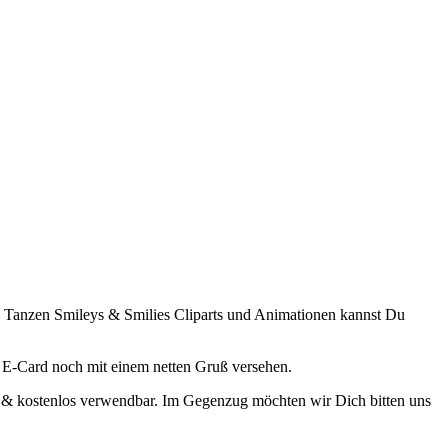
e Tanzen Smileys & Smilies Cliparts und Animationen kannst Du
 E-Card noch mit einem netten Gruß versehen.
is & kostenlos verwendbar. Im Gegenzug möchten wir Dich bitten uns