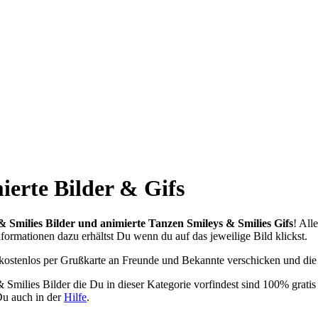
ierte Bilder & Gifs
& Smilies Bilder und animierte Tanzen Smileys & Smilies Gifs
! All
nformationen dazu erhältst Du wenn du auf das jeweilige Bild klickst.
kostenlos per Grußkarte an Freunde und Bekannte verschicken und die
 Smilies Bilder die Du in dieser Kategorie vorfindest sind 100% grat
Du auch in der
Hilfe
.