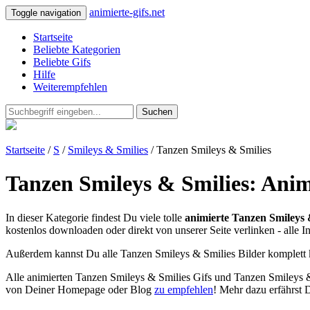
animierte-gifs.net
Toggle navigation
Startseite
Beliebte Kategorien
Beliebte Gifs
Hilfe
Weiterempfehlen
Suchen
Startseite
/
S
/
Smileys & Smilies
/ Tanzen Smileys & Smilies
Tanzen Smileys & Smilies: Anim
In dieser Kategorie findest Du viele tolle
animierte Tanzen Smileys 
kostenlos downloaden oder direkt von unserer Seite verlinken - alle I
Außerdem kannst Du alle Tanzen Smileys & Smilies Bilder komplett 
Alle animierten Tanzen Smileys & Smilies Gifs und Tanzen Smileys &
von Deiner Homepage oder Blog
zu empfehlen
! Mehr dazu erfährst 