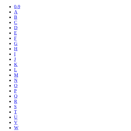
0-9
A
B
C
D
E
F
G
H
I
J
K
L
M
N
O
P
Q
R
S
T
U
V
W