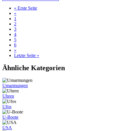
« Erste Seite
«
1
2
3
4
5
6
»
Letzte Seite »
Ähnliche Kategorien
Umarmungen
Uhren
Ufos
U-Boote
USA