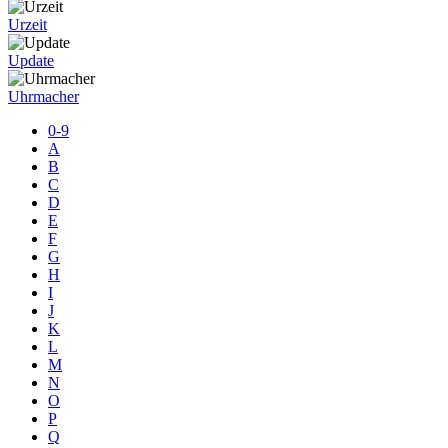
Urzeit
Update
Uhrmacher
0-9
A
B
C
D
E
F
G
H
I
J
K
L
M
N
O
P
Q