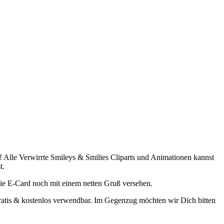
! Alle Verwirrte Smileys & Smilies Cliparts und Animationen kannst
t.
ie E-Card noch mit einem netten Gruß versehen.
 gratis & kostenlos verwendbar. Im Gegenzug möchten wir Dich bitten