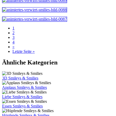
1
2
3
4
»
Letzte Seite »
Ähnliche Kategorien
3D Smileys & Smilies
Applaus Smileys & Smilies
Liebe Smileys & Smilies
Essen Smileys & Smilies
Hüpfende Smileys & Smilies