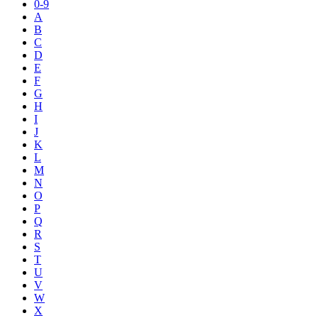
0-9
A
B
C
D
E
F
G
H
I
J
K
L
M
N
O
P
Q
R
S
T
U
V
W
X