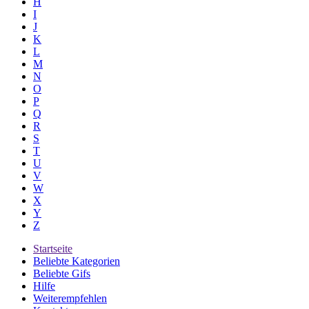
H
I
J
K
L
M
N
O
P
Q
R
S
T
U
V
W
X
Y
Z
Startseite
Beliebte Kategorien
Beliebte Gifs
Hilfe
Weiterempfehlen