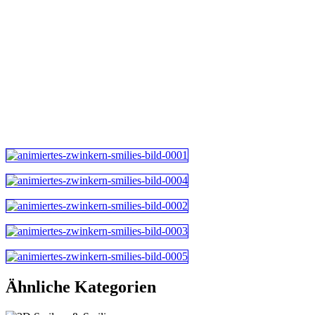
Ähnliche Kategorien