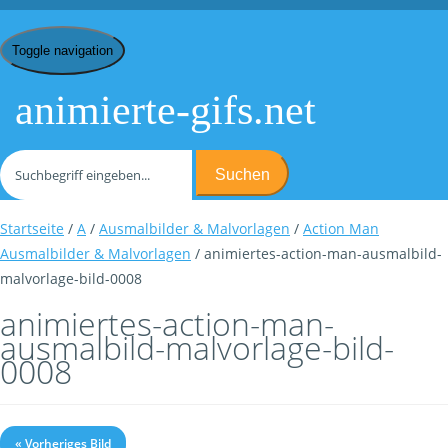
Toggle navigation
animierte-gifs.net
Suchen
Startseite
/
A
/
Ausmalbilder & Malvorlagen
/
Action Man
Ausmalbilder & Malvorlagen
/ animiertes-action-man-ausmalbild-
malvorlage-bild-0008
animiertes-action-man-
ausmalbild-malvorlage-bild-
0008
« Vorheriges Bild