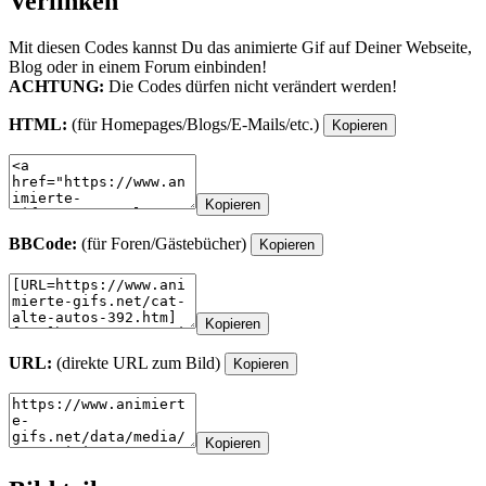
Verlinken
Mit diesen Codes kannst Du das animierte Gif auf Deiner Webseite,
Blog oder in einem Forum einbinden!
ACHTUNG:
Die Codes dürfen nicht verändert werden!
HTML:
(für Homepages/Blogs/E-Mails/etc.)
Kopieren
Kopieren
BBCode:
(für Foren/Gästebücher)
Kopieren
Kopieren
URL:
(direkte URL zum Bild)
Kopieren
Kopieren