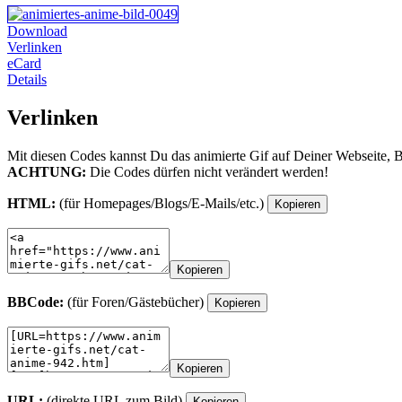
Download
Verlinken
eCard
Details
Verlinken
Mit diesen Codes kannst Du das animierte Gif auf Deiner Webseite, 
ACHTUNG:
Die Codes dürfen nicht verändert werden!
HTML:
(für Homepages/Blogs/E-Mails/etc.)
Kopieren
Kopieren
BBCode:
(für Foren/Gästebücher)
Kopieren
Kopieren
URL:
(direkte URL zum Bild)
Kopieren