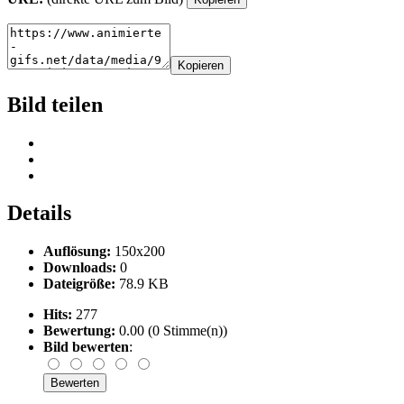
Kopieren
Bild teilen
Details
Auflösung:
150x200
Downloads:
0
Dateigröße:
78.9 KB
Hits:
277
Bewertung:
0.00 (0 Stimme(n))
Bild bewerten
: