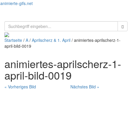
animierte-gifs.net
Toggl
naviga
Startseite
/
A
/
Aprilscherz & 1. April
/ animiertes-aprilscherz-1-
april-bild-0019
animiertes-aprilscherz-1-
april-bild-0019
« Vorheriges Bild
Nächstes Bild »