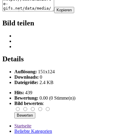
Kopieren
Bild teilen
Details
Auflösung:
151x124
Downloads:
0
Dateigröße:
2.4 KB
Hits:
439
Bewertung:
0.00 (0 Stimme(n))
Bild bewerten
:
Startseite
Beliebte Kategorien