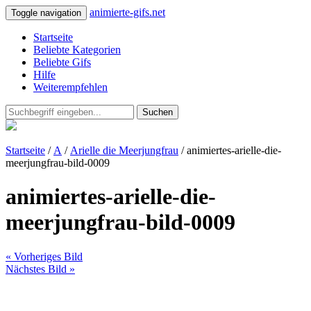
animierte-gifs.net
Toggle navigation
Startseite
Beliebte Kategorien
Beliebte Gifs
Hilfe
Weiterempfehlen
Suchen
Startseite
/
A
/
Arielle die Meerjungfrau
/ animiertes-arielle-die-
meerjungfrau-bild-0009
animiertes-arielle-die-
meerjungfrau-bild-0009
« Vorheriges Bild
Nächstes Bild »