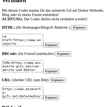
Verlinken
Mit diesen Codes kannst Du das animierte Gif auf Deiner Webseite,
Blog oder in einem Forum einbinden!
ACHTUNG:
Die Codes dürfen nicht verändert werden!
HTML:
(für Homepages/Blogs/E-Mails/etc.)
Kopieren
Kopieren
BBCode:
(für Foren/Gästebücher)
Kopieren
Kopieren
URL:
(direkte URL zum Bild)
Kopieren
Kopieren