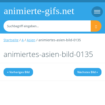
animierte-gifs.net
Togg
navi
Startseite
/
A
/
Asien
/ animiertes-asien-bild-0135
animiertes-asien-bild-0135
« Vorheriges Bild
Nächstes Bild »