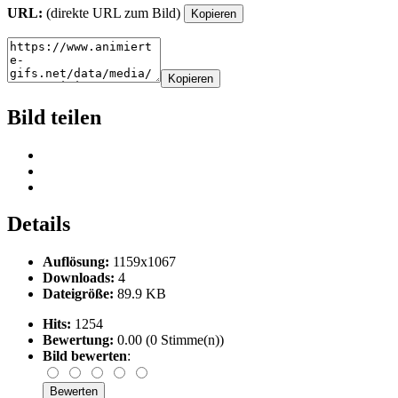
URL:
(direkte URL zum Bild)
Kopieren
Kopieren
Bild teilen
Details
Auflösung:
1159x1067
Downloads:
4
Dateigröße:
89.9 KB
Hits:
1254
Bewertung:
0.00 (0 Stimme(n))
Bild bewerten
: