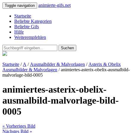
animierte-gifs.net
Toggle navigation
Startseite
Beliebte Kategorien
Beliebte Gifs
Hilfe
Weiterempfehlen
Suchen
Startseite
/
A
/
Ausmalbilder & Malvorlagen
/
Asterix & Obelix
Ausmalbilder & Malvorlagen
/ animiertes-asterix-obelix-ausmalbild-
malvorlage-bild-0005
animiertes-asterix-obelix-
ausmalbild-malvorlage-bild-
0005
« Vorheriges Bild
Nächstes Bild »