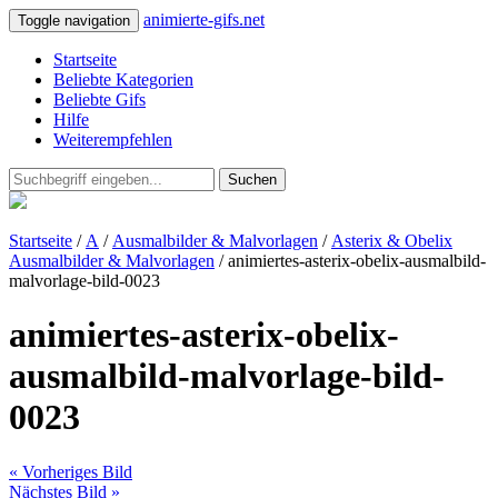
animierte-gifs.net
Toggle navigation
Startseite
Beliebte Kategorien
Beliebte Gifs
Hilfe
Weiterempfehlen
Suchen
Startseite
/
A
/
Ausmalbilder & Malvorlagen
/
Asterix & Obelix
Ausmalbilder & Malvorlagen
/ animiertes-asterix-obelix-ausmalbild-
malvorlage-bild-0023
animiertes-asterix-obelix-
ausmalbild-malvorlage-bild-
0023
« Vorheriges Bild
Nächstes Bild »