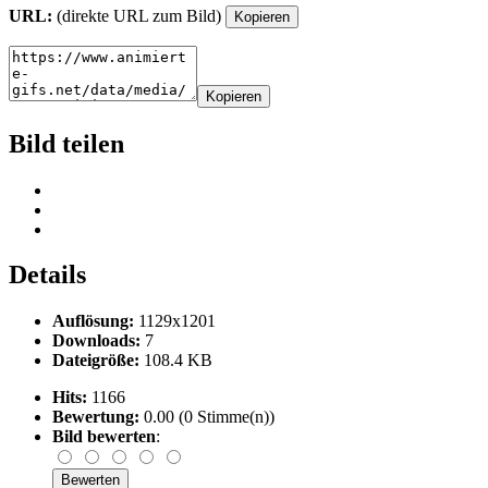
URL:
(direkte URL zum Bild)
Kopieren
Kopieren
Bild teilen
Details
Auflösung:
1129x1201
Downloads:
7
Dateigröße:
108.4 KB
Hits:
1166
Bewertung:
0.00 (0 Stimme(n))
Bild bewerten
: