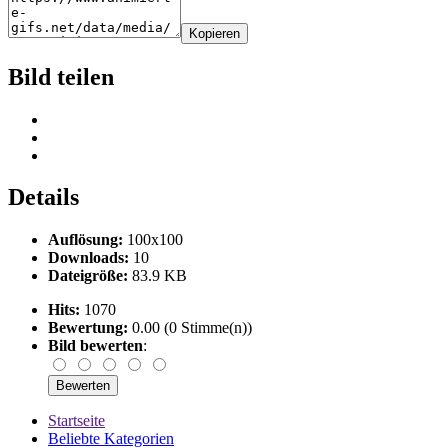
Kopieren
Bild teilen
Details
Auflösung:
100x100
Downloads:
10
Dateigröße:
83.9 KB
Hits:
1070
Bewertung:
0.00 (0 Stimme(n))
Bild bewerten
:
Startseite
Beliebte Kategorien