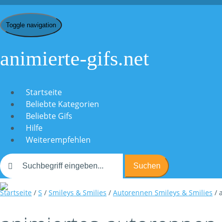
Toggle navigation
animierte-gifs.net
Startseite
Beliebte Kategorien
Beliebte Gifs
Hilfe
Weiterempfehlen
Suchen
Startseite
/
S
/
Smileys & Smilies
/
Autorennen Smileys & Smilies
/ 