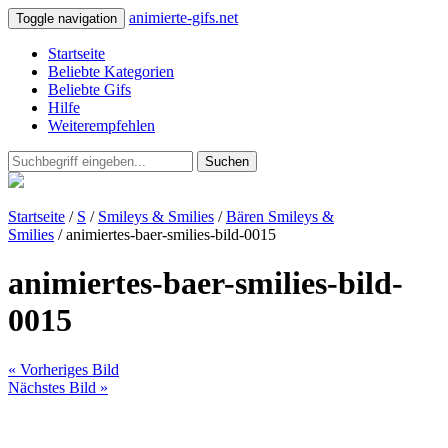
animierte-gifs.net
Toggle navigation
Startseite
Beliebte Kategorien
Beliebte Gifs
Hilfe
Weiterempfehlen
Suchen
Startseite
/
S
/
Smileys & Smilies
/
Bären Smileys &
Smilies
/ animiertes-baer-smilies-bild-0015
animiertes-baer-smilies-bild-
0015
« Vorheriges Bild
Nächstes Bild »