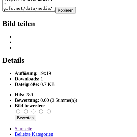
Kopieren
Bild teilen
Details
Auflösung:
19x19
Downloads:
1
Dateigröße:
0.7 KB
Hits:
789
Bewertung:
0.00 (0 Stimme(n))
Bild bewerten
:
Startseite
Beliebte Kategorien