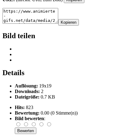
Kopieren
Bild teilen
Details
Auflösung:
19x19
Downloads:
2
Dateigröße:
0.7 KB
Hits:
823
Bewertung:
0.00 (0 Stimme(n))
Bild bewerten
: