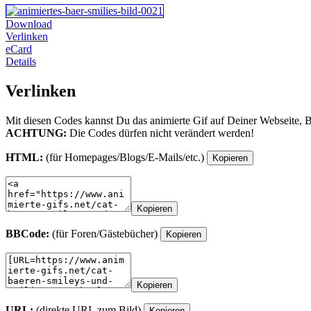
Download
Verlinken
eCard
Details
Verlinken
Mit diesen Codes kannst Du das animierte Gif auf Deiner Webseite, 
ACHTUNG:
Die Codes dürfen nicht verändert werden!
HTML:
(für Homepages/Blogs/E-Mails/etc.)
Kopieren
Kopieren
BBCode:
(für Foren/Gästebücher)
Kopieren
Kopieren
URL:
(direkte URL zum Bild)
Kopieren