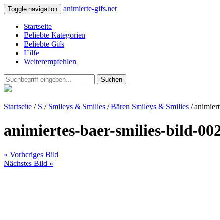
animierte-gifs.net
Toggle navigation
Startseite
Beliebte Kategorien
Beliebte Gifs
Hilfe
Weiterempfehlen
Suchen
Startseite
/
S
/
Smileys & Smilies
/
Bären Smileys & Smilies
/ animiert
animiertes-baer-smilies-bild-00
« Vorheriges Bild
Nächstes Bild »