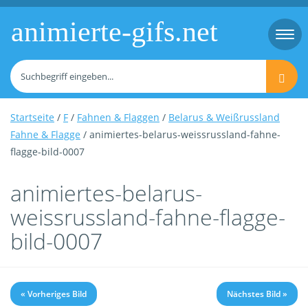
animierte-gifs.net
Togg
navi
Startseite
/
F
/
Fahnen & Flaggen
/
Belarus & Weißrussland
Fahne & Flagge
/ animiertes-belarus-weissrussland-fahne-
flagge-bild-0007
animiertes-belarus-
weissrussland-fahne-flagge-
bild-0007
« Vorheriges Bild
Nächstes Bild »