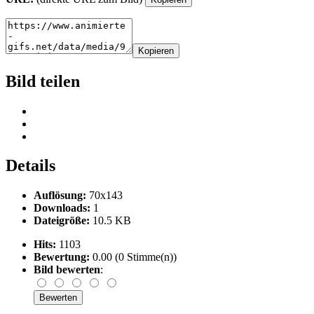
Kopieren
Bild teilen
Details
Auflösung:
70x143
Downloads:
1
Dateigröße:
10.5 KB
Hits:
1103
Bewertung:
0.00 (0 Stimme(n))
Bild bewerten
: