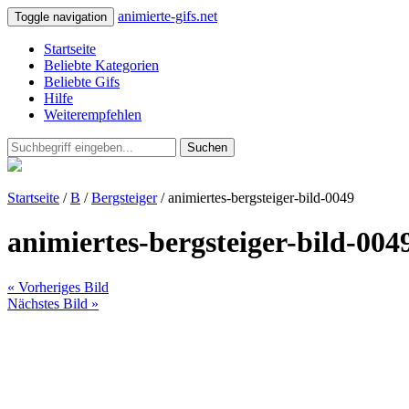
animierte-gifs.net
Toggle navigation
Startseite
Beliebte Kategorien
Beliebte Gifs
Hilfe
Weiterempfehlen
Suchen
Startseite
/
B
/
Bergsteiger
/ animiertes-bergsteiger-bild-0049
animiertes-bergsteiger-bild-004
« Vorheriges Bild
Nächstes Bild »