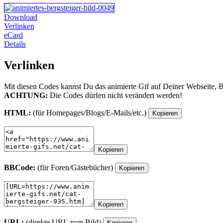
Download
Verlinken
eCard
Details
Verlinken
Mit diesen Codes kannst Du das animierte Gif auf Deiner Webseite, 
ACHTUNG:
Die Codes dürfen nicht verändert werden!
HTML:
(für Homepages/Blogs/E-Mails/etc.)
Kopieren
Kopieren
BBCode:
(für Foren/Gästebücher)
Kopieren
Kopieren
URL:
(direkte URL zum Bild)
Kopieren