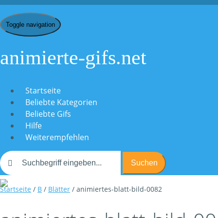
Toggle navigation
animierte-gifs.net
Startseite
Beliebte Kategorien
Beliebte Gifs
Hilfe
Weiterempfehlen
Suchen
Startseite
/
B
/
Blätter
/ animiertes-blatt-bild-0082