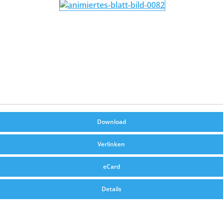
Download
Verlinken
eCard
Details