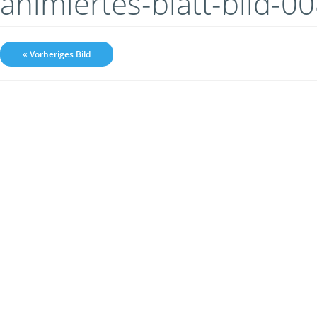
animiertes-blatt-bild-0
« Vorheriges Bild