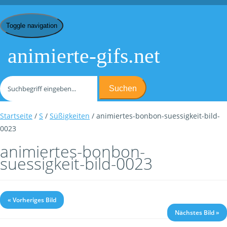
Toggle navigation
animierte-gifs.net
Suchen
Startseite
/
S
/
Süßigkeiten
/ animiertes-bonbon-suessigkeit-bild-
0023
animiertes-bonbon-
suessigkeit-bild-0023
« Vorheriges Bild
Nächstes Bild »