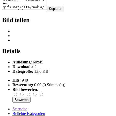
Kopieren
Bild teilen
Details
Auflösung:
60x45
Downloads:
2
Dateigröße:
13.6 KB
Hits:
940
Bewertung:
0.00 (0 Stimme(n))
Bild bewerten
:
Startseite
Beliebte Kategorien